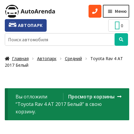
Перейти
Перейти
Меню
к
к
навигации
содержимому
УСЛУГИ
Разве
АВТОПАРК
0
вложе
ТАРИФЫ
Искать:
меню
О НАС
Главная
Автопарк
Средний
Toyota Rav 4 АТ
УСЛОВИЯ АРЕНДЫ
2017 Белый
ОТЗЫВЫ
АКЦИИ
Вы отложили
Просмотр корзины
КОНТАКТЫ
“Toyota Rav 4 АТ 2017 Белый” в свою
корзину.