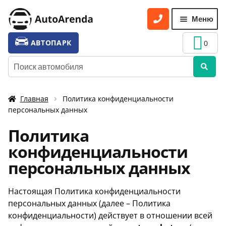
Перейти
Перейти
Меню
к
к
навигации
содержимому
УСЛУГИ
Разве
АВТОПАРК
0
вложе
ТАРИФЫ
Искать:
меню
О НАС
Главная
Политика конфиденциальности
УСЛОВИЯ АРЕНДЫ
персональных данных
ОТЗЫВЫ
Политика
АКЦИИ
конфиденциальности
персональных данных
КОНТАКТЫ
Настоящая Политика конфиденциальности
персональных данных (далее – Политика
конфиденциальности) действует в отношении всей