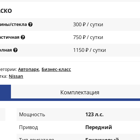
АСКО
300 ₽ / сутки
ины/стекла
750 ₽ / сутки
астичная
1150 ₽ / сутки
олная
тегории:
Автопарк
,
Бизнес-класс
тка:
Nissan
Комплектация
Мощность
123 л.с.
Привод
Передний
Тип двигателя
Бензиновый