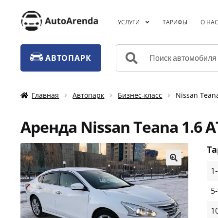
Перейти
Перейти
УСЛУГИ
ТАРИФЫ
О НА
к
к
навигации
содержимому
Искать:
АВТОПАРК
Главная
Автопарк
Бизнес-класс
Nissan Tean
Аренда Nissan Teana 1.6 
Т
1
🔍
5
1