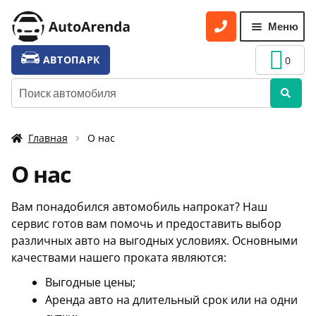
Перейти
Перейти
Меню
к
к
навигации
содержимому
УСЛУГИ
Разве
АВТОПАРК
0
вложе
ТАРИФЫ
Искать:
меню
О НАС
Главная
О нас
УСЛОВИЯ АРЕНДЫ
О нас
ОТЗЫВЫ
АКЦИИ
Вам понадобился автомобиль напрокат? Наш
сервис готов вам помочь и предоставить выбор
КОНТАКТЫ
различных авто на выгодных условиях. Основными
качествами нашего проката являются:
Выгодные цены;
Аренда авто на длительный срок или на одни