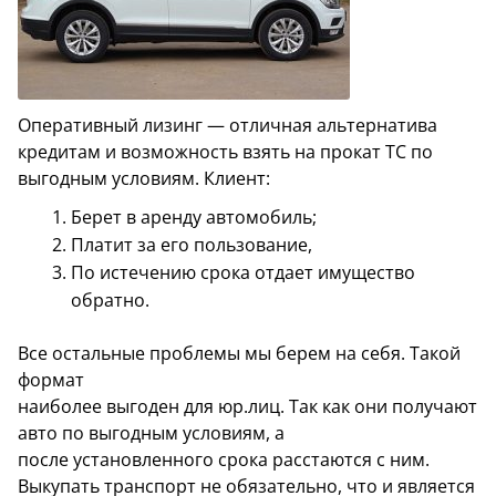
АРЕНДА АВТО С ВЫКУПОМ
ТЕХПОМОЩЬ
АРЕНДА АВТО С ВОДИТЕЛЕМ
Оперативный лизинг — отличная альтернатива
АРЕНДА АВТОМОБИЛЕЙ НА СВАДЬБУ
кредитам и возможность взять на прокат ТС по
выгодным условиям. Клиент:
ТАРИФЫ
Берет в аренду автомобиль;
О НАС
Платит за его пользование,
По истечению срока отдает имущество
УСЛОВИЯ АРЕНДЫ
обратно.
ОТЗЫВЫ
Все остальные проблемы мы берем на себя. Такой
АКЦИИ
формат
наиболее выгоден для юр.лиц. Так как они получают
КОНТАКТЫ
авто по выгодным условиям, а
после установленного срока расстаются с ним.
Выкупать транспорт не обязательно, что и является