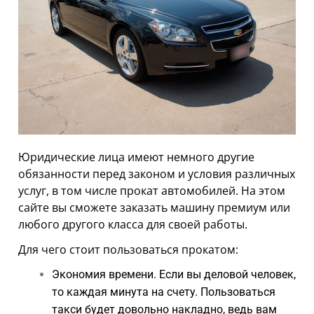
АРЕНДА АВТО С ВЫКУПОМ
ТЕХПОМОЩЬ
АРЕНДА АВТО С ВОДИТЕЛЕМ
АРЕНДА АВТОМОБИЛЕЙ НА СВАДЬБУ
ТАРИФЫ
Юридические лица имеют немного другие
О НАС
обязанности перед законом и условия различных
УСЛОВИЯ АРЕНДЫ
услуг, в том числе прокат автомобилей. На этом
сайте вы сможете заказать машину премиум или
ОТЗЫВЫ
любого другого класса для своей работы.
АКЦИИ
Для чего стоит пользоваться прокатом:
Экономия времени. Если вы деловой человек,
КОНТАКТЫ
то каждая минута на счету. Пользоваться
такси будет довольно накладно, ведь вам